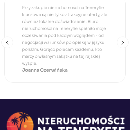
Dla mnie, jako inwestora zagranicznego,
kluczową kwestią było zrozumienie
procesu zakupu nieruchomości na
Teneryfie. Biuro to nie tylko pomogło mi w
znalezieniu idealnej oferty, ale także
zapewniło kompleksowe wsparcie
prawnicze i finansowe. Bez obaw mogę
polecić ich usługi każdemu, kto chce
zainwestować w rajską wyspę!
Andrzej Kwiatkowski