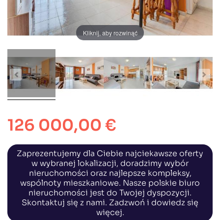
Kliknij, aby rozwinąć
126 000,00 €
Zaprezentujemy dla Ciebie najciekawsze oferty
w wybranej lokalizacji, doradzimy wybór
nieruchomości oraz najlepsze kompleksy,
wspólnoty mieszkaniowe. Nasze polskie biuro
nieruchomości jest do Twojej dyspozycji.
Skontaktuj się z nami. Zadzwoń i dowiedz się
więcej.