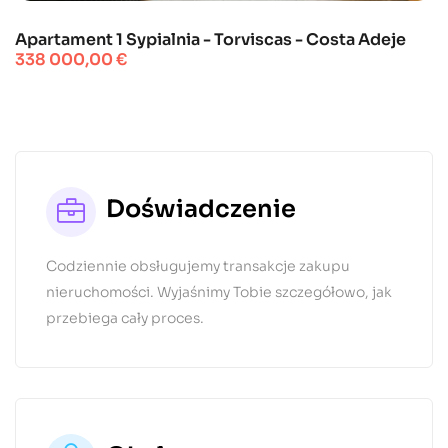
Apartament 1 Sypialnia - Torviscas - Costa Adeje
Cena
338 000,00 €
Doświadczenie
Codziennie obsługujemy transakcje zakupu
nieruchomości. Wyjaśnimy Tobie szczegółowo, jak
przebiega cały proces.