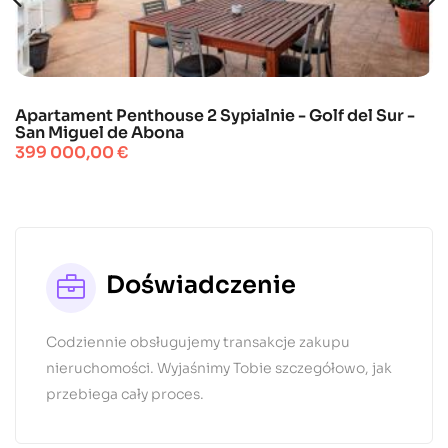
Apartament Penthouse 2 Sypialnie - Golf del Sur -
San Miguel de Abona
Cena
399 000,00 €
Doświadczenie
Codziennie obsługujemy transakcje zakupu
nieruchomości. Wyjaśnimy Tobie szczegółowo, jak
przebiega cały proces.