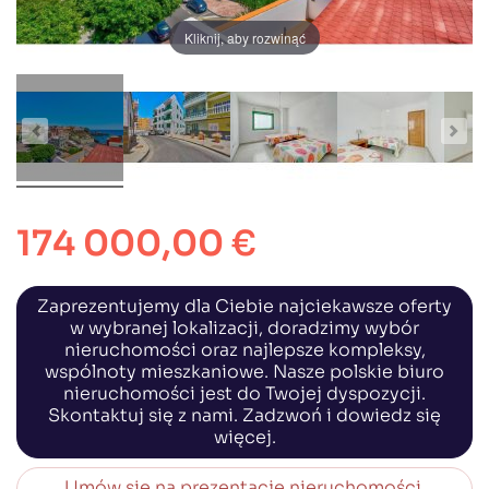
Kliknij, aby rozwinąć
174 000,00 €
Zaprezentujemy dla Ciebie najciekawsze oferty
w wybranej lokalizacji, doradzimy wybór
nieruchomości oraz najlepsze kompleksy,
wspólnoty mieszkaniowe. Nasze polskie biuro
nieruchomości jest do Twojej dyspozycji.
Skontaktuj się z nami. Zadzwoń i dowiedz się
więcej.
Umów się na prezentację nieruchomości,