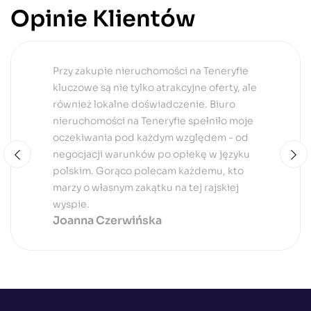
Opinie Klientów
Dla mnie, jako inwestora zagranicznego,
kluczową kwestią było zrozumienie
procesu zakupu nieruchomości na
Teneryfie. Biuro to nie tylko pomogło mi w
znalezieniu idealnej oferty, ale także
zapewniło kompleksowe wsparcie
prawnicze i finansowe. Bez obaw mogę
polecić ich usługi każdemu, kto chce
zainwestować w rajską wyspę!
Andrzej Kwiatkowski