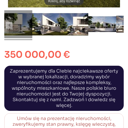
Kliknij, aby rozwinąć
350 000,00 €
Zaprezentujemy dla Ciebie najciekawsze oferty
w wybranej lokalizacji, doradzimy wybór
nieruchomości oraz najlepsze kompleksy,
wspólnoty mieszkaniowe. Nasze polskie biuro
nieruchomości jest do Twojej dyspozycji.
Skontaktuj się z nami. Zadzwoń i dowiedz się
więcej.
Umów się na prezentację nieruchomości,
zweryfikujemy stan prawny, księgę wieczystą,