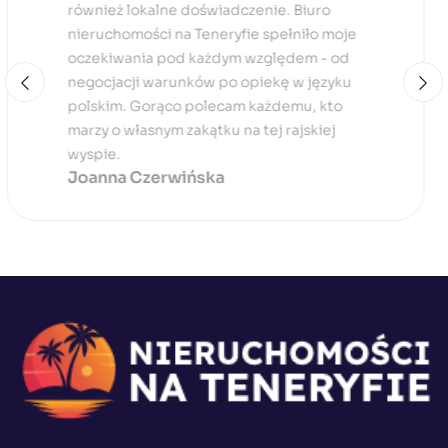
procesu zakupu nieruchomości na
Teneryfie. Biuro to nie tylko pomogło mi w
znalezieniu idealnej oferty, ale także
zapewniło kompleksowe wsparcie
prawnicze i finansowe. Bez obaw mogę
polecić ich usługi każdemu, kto chce
zainwestować w rajską wyspę!
Andrzej Kwiatkowski