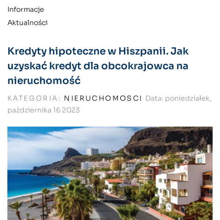
Informacje
Aktualności
Kredyty hipoteczne w Hiszpanii. Jak
uzyskać kredyt dla obcokrajowca na
nieruchomość
KATEGORIA:
NIERUCHOMOSCI
Data:
poniedziałek,
października
16
2023