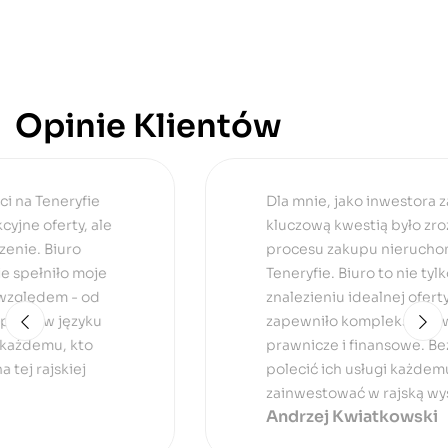
Opinie Klientów
Dla mnie, jako inwestora zagranicznego,
kluczową kwestią było zrozumienie
procesu zakupu nieruchomości na
Teneryfie. Biuro to nie tylko pomogło mi w
znalezieniu idealnej oferty, ale także
zapewniło kompleksowe wsparcie
prawnicze i finansowe. Bez obaw mogę
polecić ich usługi każdemu, kto chce
zainwestować w rajską wyspę!
Andrzej Kwiatkowski