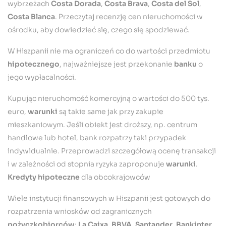
wybrzeżach
Costa Dorada
,
Costa Brava
,
Costa del Sol
,
Costa Blanca
. Przeczytaj recenzję cen nieruchomości w
ośrodku, aby dowiedzieć się, czego się spodziewać.
W Hiszpanii nie ma ograniczeń co do wartości przedmiotu
hipotecznego
, najważniejsze jest przekonanie
banku
o
jego wypłacalności.
Kupując nieruchomość komercyjną o wartości do 500 tys.
euro,
warunki
są takie same jak przy zakupie
mieszkaniowym. Jeśli obiekt jest droższy, np. centrum
handlowe lub hotel, bank rozpatrzy taki przypadek
indywidualnie. Przeprowadzi szczegółową ocenę transakcji
i w zależności od stopnia ryzyka zaproponuje
warunki
.
Kredyty hipoteczne
dla obcokrajowców
Wiele instytucji finansowych w Hiszpanii jest gotowych do
rozpatrzenia wniosków od zagranicznych
pożyczkobiorców
:
La Caixa
,
BBVA
,
Santander
,
Bankinter
,