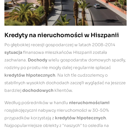
Kredyty
na nieruchomości w
Hiszpanii
Po głębokiej recesji gospodarczej w latach 2008–2014
sytuacja
finansowa mieszkańców Hiszpanii została
zachwiana.
Dochody
wielu gospodarstw domowych spadły,
rodziny po prostu nie mogły dalej regularnie spłacać
kredytów hipotecznych
. Na ich tle cudzoziemcy o
stabilnych wysokich dochodach zaczęli wyglądać na jeszcze
bardziej
dochodowych
klientów.
Według pośredników w handlu
nieruchomościami
rosyjskojęzyczni nabywcy nieruchomości w 30-50%
przypadków korzystają z
kredytów hipotecznych
.
Najpopularniejsze obiekty z "naszych" to osiedla na