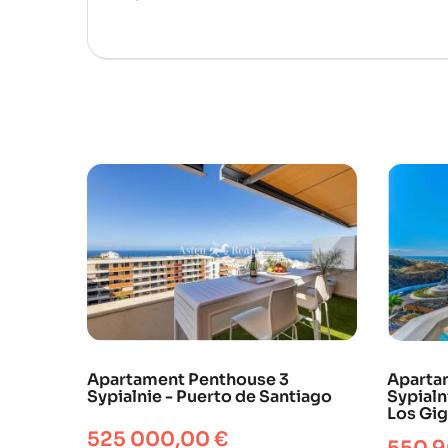
Apartament Penthouse 3
Aparta
Sypialnie - Puerto de Santiago
Sypialn
Los Gi
Cena
525 000,00 €
Cena