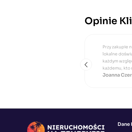
Opinie Kl
 nie tylko atrakcyjne oferty, ale również
D
eryfie spełniło moje oczekiwania pod
n
ekę w języku polskim. Gorąco polecam
t
j wyspie.
u
Dane 