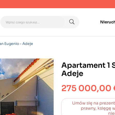
Nieruc
an Eugenio - Adeje
Apartament 1 S
Adeje
275 000,00 
Umów się na prezent
prawny, księgę w
nie