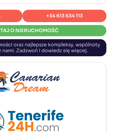
6
+34 613 634 113
TAJ O NIERUCHOMOŚĆ
mości oraz najlepsze kompleksy, wspólnoty
 z nami. Zadzwoń i dowiedz się więcej.