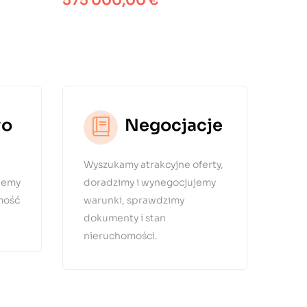
575 000,00 €
wo
Negocjacje
Wyszukamy atrakcyjne oferty,
Wiemy
doradzimy i wynegocjujemy
mość
warunki, sprawdzimy
dokumenty i stan
nieruchomości.