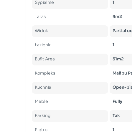
Sypialnie
1
Taras
9m2
Widok
Partial o
Łazienki
1
Built Area
51m2
Kompleks
Malibu P
Kuchnia
Open-pl
Meble
Fully
Parking
Tak
Piętro
1