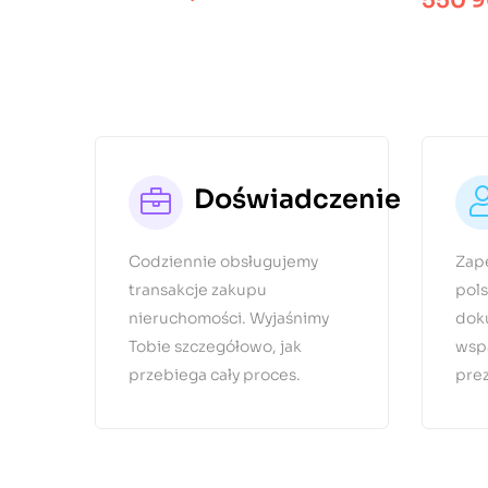
550 9
Doświadczenie
Codziennie obsługujemy
Zap
transakcje zakupu
pols
nieruchomości. Wyjaśnimy
dok
Tobie szczegółowo, jak
wsp
przebiega cały proces.
prez