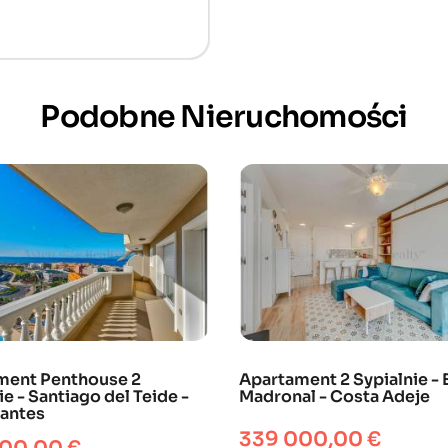
Podobne Nieruchomości
ment Penthouse 2
Apartament 2 Sypialnie - 
ie - Santiago del Teide -
Madronal - Costa Adeje
gantes
Cena
339 000,00 €