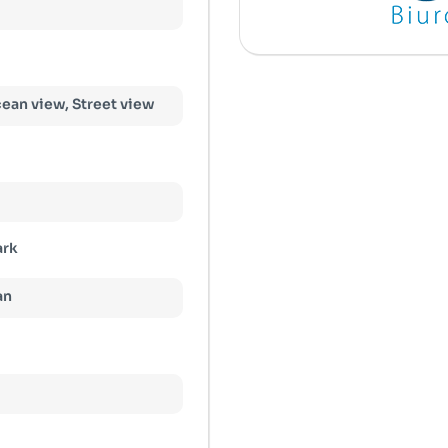
cean view, Street view
ark
an