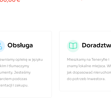
00,00 €
Obsługa
Doradzt
ewniamy opiekę w języku
Mieszkamy na Teneryfie i
kim i tłumaczymy
znamy lokalne miejsca. 
umenty. Jesteśmy
jak dopasować nierucho
arciem podczas
do potrzeb inwestora.
entacji i zakupu.