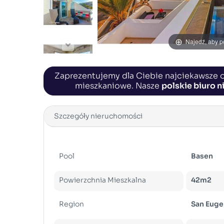
Najedź, aby 
Zaprezentujemy dla Ciebie najciekawsze o
mieszkaniowe. Nasze
polskie biuro 
Szczegóły nieruchomości
Pool
Basen
Powierzchnia Mieszkalna
42m2
Region
San Euge