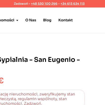
Zadzwoń
-
+48 530 100 296
-
+34 613 634 113
homości
O Nas
Blog
Kontakt
ypialnia - San Eugenio -
€
ację nieruchomości, zweryfikujemy stan
ieczystą, regulamin wspólnoty, stan
ruchomości. Zadzwoń.