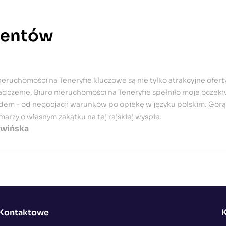
ientów
la mnie, jako inwestora zagranicznego, kluczową kwestią było 
ieruchomości na Teneryfie. Biuro to nie tylko pomogło mi w znalez
akże zapewniło kompleksowe wsparcie prawnicze i finansowe. B
sługi każdemu, kto chce zainwestować w rajską wyspę!
Andrzej Kwiatkowski
Kontaktowe