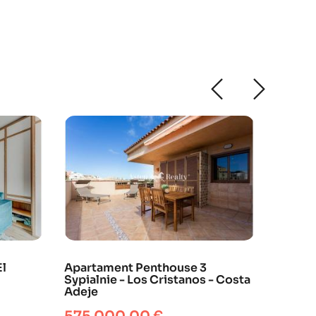
El
Apartament Penthouse 3
Aparta
Sypialnie - Los Cristanos - Costa
Isidro 
Adeje
Cena
157 0
Cena