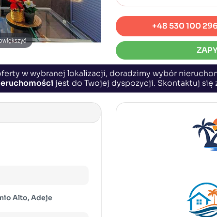
+48 530 100 29
powiększyć
ZAPY
ferty w wybranej lokalizacji, doradzimy wybór nierucho
nieruchomości
jest do Twojej dyspozycji. Skontaktuj się
nio Alto, Adeje