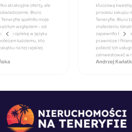
kluczową kwestią było zrozumienie
procesu zakupu nieruchomości na
Teneryfie. Biuro to nie tylko pomogło mi w
znalezieniu idealnej oferty, ale także
zapewniło kompleksowe wsparcie
prawnicze i finansowe. Bez obaw mogę
polecić ich usługi każdemu, kto chce
zainwestować w rajską wyspę!
Andrzej Kwiatkowski