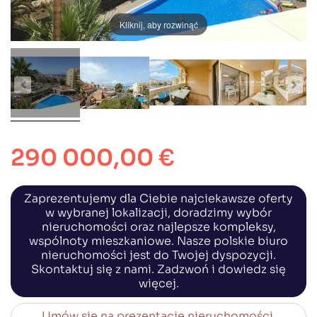
Kliknij, aby rozwinąć
290 000,00 €
Zaprezentujemy dla Ciebie najciekawsze oferty
w wybranej lokalizacji, doradzimy wybór
nieruchomości oraz najlepsze kompleksy,
wspólnoty mieszkaniowe. Nasze polskie biuro
nieruchomości jest do Twojej dyspozycji.
Skontaktuj się z nami. Zadzwoń i dowiedz się
więcej.
Umów się na prezentację nieruchomości,